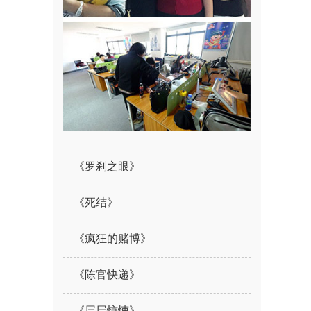
《罗刹之眼》
《死结》
《疯狂的赌博》
《陈官快递》
《层层惊悚》